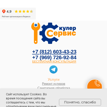
Цены
Фото до
В
+7 (812) 603-43-23
+7 (969) 726-92-84
БЕСПЛАТНАЯ КОНСУЛЬТАЦИЯ
Услуги
Ремонт кулеров
Санитарная обработка
Как вызвать мастера
Сайт использует Cookies. Во
Статьи
время посещения сайта вы
Главная
Понятно, спасибо
соглашаетесь с тем, что мы
обрабатываем ваши персональные
Карта сайта