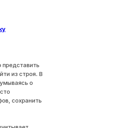
ку
о представить
ти из строя. В
думываясь о
осто
фов, сохранить
учитывает