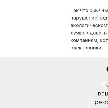
Так что обычны
нарушение под
экологическому
лучше сдавать 
компаниям, ко
электроники.
П
ваш
рем