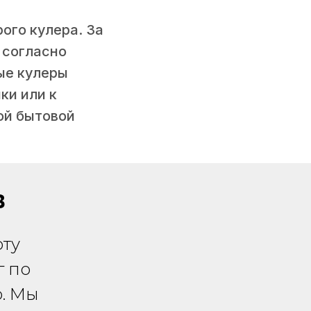
ого кулера. За
 согласно
ые кулеры
ки или к
ой бытовой
в
ту
г по
. Мы