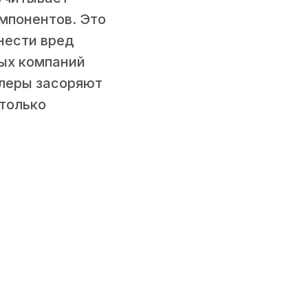
мпонентов. Это
нести вред
ных компаний
улеры засоряют
 только