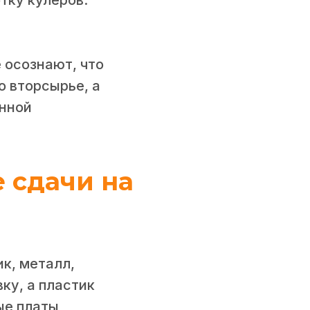
 осознают, что
о вторсырье, а
анной
е сдачи на
к, металл,
ку, а пластик
ые платы