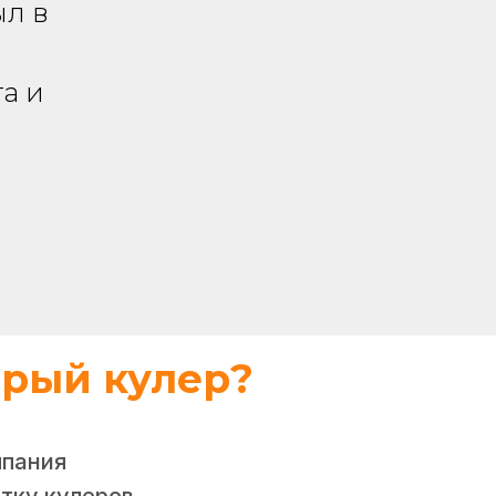
л в
а и
арый кулер?
мпания
тку кулеров.