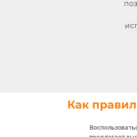
поз
ис
Как правил
Воспользовать
предлагает вые