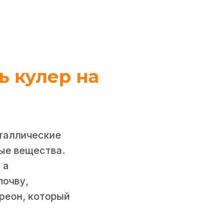
ь кулер на
еталлические
ые вещества.
 а
почву,
реон, который